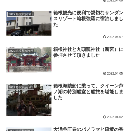
2022.04.09
箱根観光に便利で親切なサンダン
2022箱根家族旅行
スリゾート箱根強羅に宿泊しまし
た
2022.04.07
箱根神社と九頭龍神社（新宮）に
2022箱根家族旅行
参拝させて頂きました
2022.04.05
箱根海賊船に乗って、クイーン芦
2022箱根家族旅行
ノ湖の特別船室と船旅を堪能しま
した
2022.04.02
大涌谷圧巻のパノラマと硫黄の香
2022箱根家族旅行