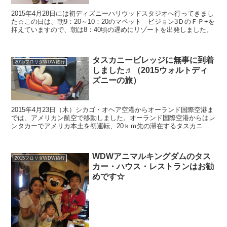
2015年4月28日には初ディズニーハリウッドスタジオへ行ってきまし
た☆この日は、朝9：20～10：20のマペット ビジョン3ＤのＦＰ+を
抑えていますので、朝は8：40頃の遅めにリゾートを出発しました。
タスカニービレッジに無事に到着
2015フロリダWDW旅行
しました♬（2015ウォルトディ
ズニーの旅）
2015年4月23日（木）シカゴ・オヘア空港からオーランド国際空港ま
では、アメリカン航空で移動しました。オーランド国際空港からはレ
ンタカーでアメリカ本土を初運転、20ｋｍ先の滞在するタスカニー
ビレッジへ無事に到着できました(*^▽^*)
WDWアニマルキングダムのタス
2015フロリダWDW旅行
カー・ハウス・レストランはお勧
めです☆