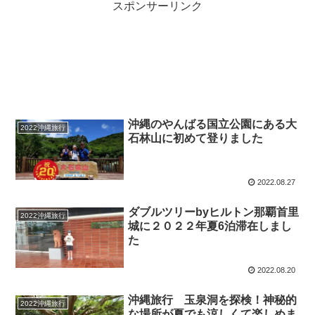
スポンサーリンク
沖縄のやんばる国立公園にある大
2022沖縄旅行
石林山に初めて登りました
2022.08.27
ダブルツリーbyヒルトン那覇首里
2022沖縄旅行
城に２０２２年夏6泊滞在しまし
た
2022.08.20
沖縄旅行 玉泉洞を探検！神秘的
2022沖縄旅行
な場所が夏でも涼しくて楽しめま