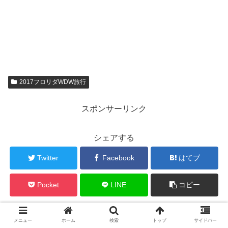
2017フロリダWDW旅行
スポンサーリンク
シェアする
Twitter
Facebook
はてブ
Pocket
LINE
コピー
「爽快さんの旅行記」をフォローする
メニュー
ホーム
検索
トップ
サイドバー