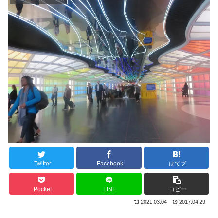
Twitter
Facebook
はてブ
Pocket
LINE
コピー
2021.03.04
2017.04.29